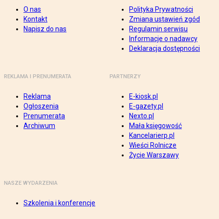
O nas
Polityka Prywatności
Kontakt
Zmiana ustawień zgód
Napisz do nas
Regulamin serwisu
Informacje o nadawcy
Deklaracja dostępności
REKLAMA I PRENUMERATA
PARTNERZY
Reklama
E-kiosk.pl
Ogłoszenia
E-gazety.pl
Prenumerata
Nexto.pl
Archiwum
Mała księgowość
Kancelarierp.pl
Wieści Rolnicze
Życie Warszawy
NASZE WYDARZENIA
Szkolenia i konferencje