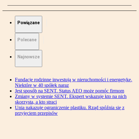
Powiązane
Polecane
Najnowsze
Fundacje rodzinne inwestują w nieruchomości i energetykę.
Niektóre w 40 spółek naraz
Jest sposób na SENT. Status AEO może pomóc firmom
Zmiany w systemie SENT. Ekspert wskazuje kto na nich
skorzysta, a kto straci
Unia nakazuje ograniczenie plastiku. Rząd spóźnia się z
przyjęciem przepisów