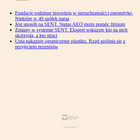
Fundacje rodzinne inwestują w nieruchomości i energetykę.
Niektóre w 40 spółek naraz
Jest sposób na SENT. Status AEO może pomóc firmom
Zmiany w systemie SENT. Ekspert wskazuje kto na nich
skorzysta, a kto straci
Unia nakazuje ograniczenie plastiku. Rząd spóźnia się z
przyjęciem przepisów