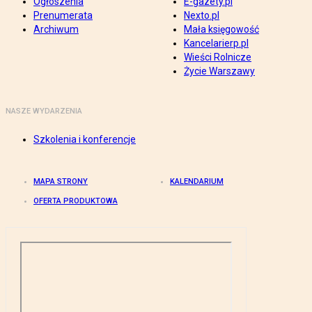
Ogłoszenia
E-gazety.pl
Prenumerata
Nexto.pl
Archiwum
Mała księgowość
Kancelarierp.pl
Wieści Rolnicze
Życie Warszawy
NASZE WYDARZENIA
Szkolenia i konferencje
MAPA STRONY
KALENDARIUM
OFERTA PRODUKTOWA