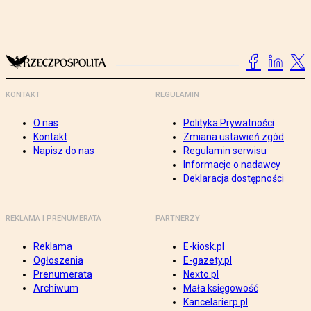
KONTAKT
REGULAMIN
O nas
Polityka Prywatności
Kontakt
Zmiana ustawień zgód
Napisz do nas
Regulamin serwisu
Informacje o nadawcy
Deklaracja dostępności
REKLAMA I PRENUMERATA
PARTNERZY
Reklama
E-kiosk.pl
Ogłoszenia
E-gazety.pl
Prenumerata
Nexto.pl
Archiwum
Mała księgowość
Kancelarierp.pl