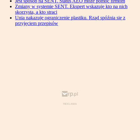
Jest sposób na SENT. Status AEO może pomóc firmom
Zmiany w systemie SENT. Ekspert wskazuje kto na nich
skorzysta, a kto straci
Unia nakazuje ograniczenie plastiku. Rząd spóźnia się z
przyjęciem przepisów