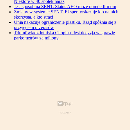
Niektóre w 40 spółek naraz
Jest sposób na SENT. Status AEO może pomóc firmom
Zmiany w systemie SENT. Ekspert wskazuje kto na nich
skorzysta, a kto straci
Unia nakazuje ograniczenie plastiku. Rząd spóźnia się z
przyjęciem przepisów
Triumf władz lotniska Chopina. Jest decyzja w sprawie
parkometrów za miliony