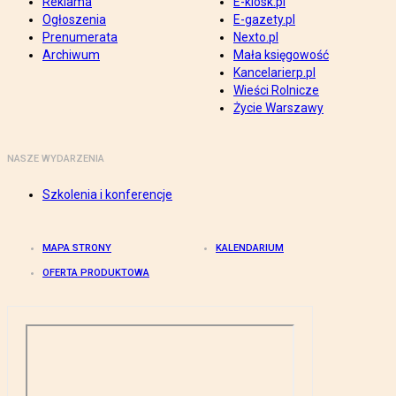
Reklama
E-kiosk.pl
Ogłoszenia
E-gazety.pl
Prenumerata
Nexto.pl
Archiwum
Mała księgowość
Kancelarierp.pl
Wieści Rolnicze
Życie Warszawy
NASZE WYDARZENIA
Szkolenia i konferencje
MAPA STRONY
KALENDARIUM
OFERTA PRODUKTOWA