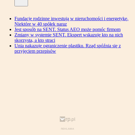
Fundacje rodzinne inwestują w nieruchomości i energetykę.
Niektóre w 40 spółek naraz
Jest sposób na SENT. Status AEO może pomóc firmom
Zmiany w systemie SENT. Ekspert wskazuje kto na nich
skorzysta, a kto straci
Unia nakazuje ograniczenie plastiku. Rząd spóźnia się z
przyjęciem przepisów