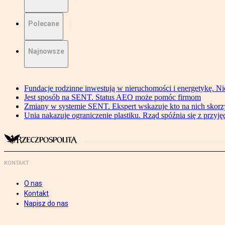
Polecane
Najnowsze
Fundacje rodzinne inwestują w nieruchomości i energetykę. Ni
Jest sposób na SENT. Status AEO może pomóc firmom
Zmiany w systemie SENT. Ekspert wskazuje kto na nich skorzys
Unia nakazuje ograniczenie plastiku. Rząd spóźnia się z przyj
KONTAKT
O nas
Kontakt
Napisz do nas