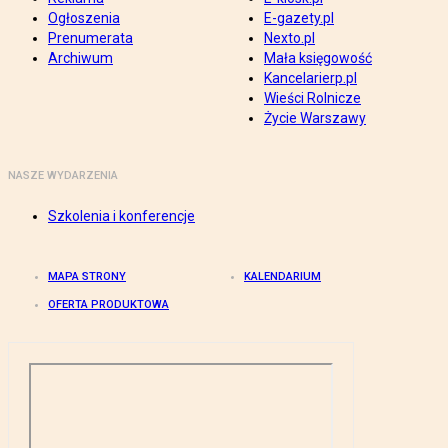
Ogłoszenia
E-gazety.pl
Prenumerata
Nexto.pl
Archiwum
Mała księgowość
Kancelarierp.pl
Wieści Rolnicze
Życie Warszawy
NASZE WYDARZENIA
Szkolenia i konferencje
MAPA STRONY
KALENDARIUM
OFERTA PRODUKTOWA