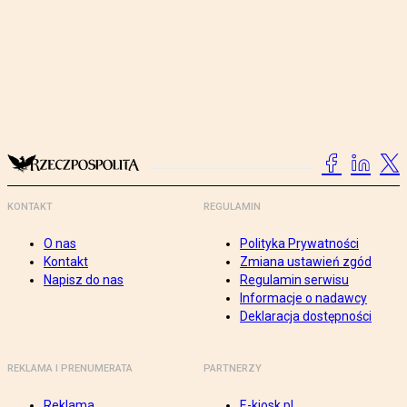
KONTAKT
REGULAMIN
O nas
Polityka Prywatności
Kontakt
Zmiana ustawień zgód
Napisz do nas
Regulamin serwisu
Informacje o nadawcy
Deklaracja dostępności
REKLAMA I PRENUMERATA
PARTNERZY
Reklama
E-kiosk.pl