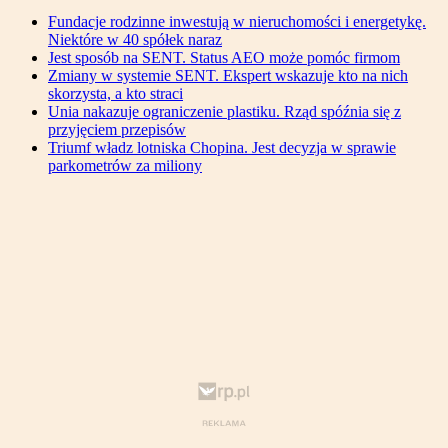
Fundacje rodzinne inwestują w nieruchomości i energetykę.
Niektóre w 40 spółek naraz
Jest sposób na SENT. Status AEO może pomóc firmom
Zmiany w systemie SENT. Ekspert wskazuje kto na nich
skorzysta, a kto straci
Unia nakazuje ograniczenie plastiku. Rząd spóźnia się z
przyjęciem przepisów
Triumf władz lotniska Chopina. Jest decyzja w sprawie
parkometrów za miliony