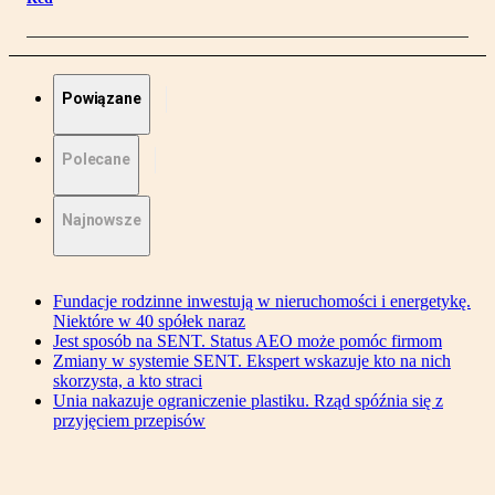
Powiązane
Polecane
Najnowsze
Fundacje rodzinne inwestują w nieruchomości i energetykę.
Niektóre w 40 spółek naraz
Jest sposób na SENT. Status AEO może pomóc firmom
Zmiany w systemie SENT. Ekspert wskazuje kto na nich
skorzysta, a kto straci
Unia nakazuje ograniczenie plastiku. Rząd spóźnia się z
przyjęciem przepisów