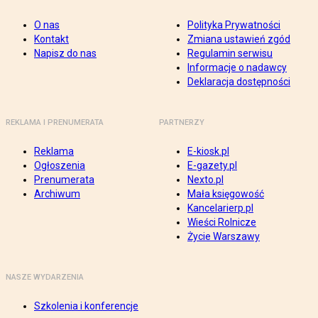
O nas
Polityka Prywatności
Kontakt
Zmiana ustawień zgód
Napisz do nas
Regulamin serwisu
Informacje o nadawcy
Deklaracja dostępności
REKLAMA I PRENUMERATA
PARTNERZY
Reklama
E-kiosk.pl
Ogłoszenia
E-gazety.pl
Prenumerata
Nexto.pl
Archiwum
Mała księgowość
Kancelarierp.pl
Wieści Rolnicze
Życie Warszawy
NASZE WYDARZENIA
Szkolenia i konferencje