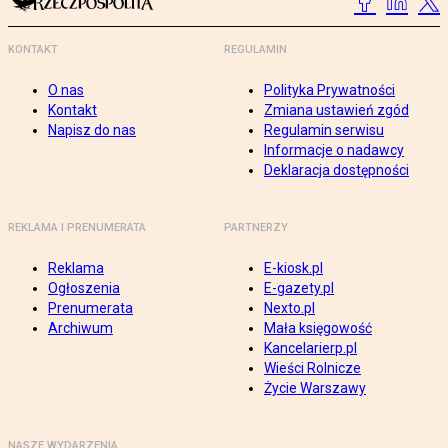
KONTAKT
REGULAMIN
O nas
Polityka Prywatności
Kontakt
Zmiana ustawień zgód
Napisz do nas
Regulamin serwisu
Informacje o nadawcy
Deklaracja dostępności
REKLAMA I PRENUMERATA
PARTNERZY
Reklama
E-kiosk.pl
Ogłoszenia
E-gazety.pl
Prenumerata
Nexto.pl
Archiwum
Mała księgowość
Kancelarierp.pl
Wieści Rolnicze
Życie Warszawy
NASZE WYDARZENIA