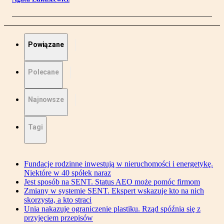
Powiązane
Polecane
Najnowsze
Tagi
Fundacje rodzinne inwestują w nieruchomości i energetykę.
Niektóre w 40 spółek naraz
Jest sposób na SENT. Status AEO może pomóc firmom
Zmiany w systemie SENT. Ekspert wskazuje kto na nich
skorzysta, a kto straci
Unia nakazuje ograniczenie plastiku. Rząd spóźnia się z
przyjęciem przepisów