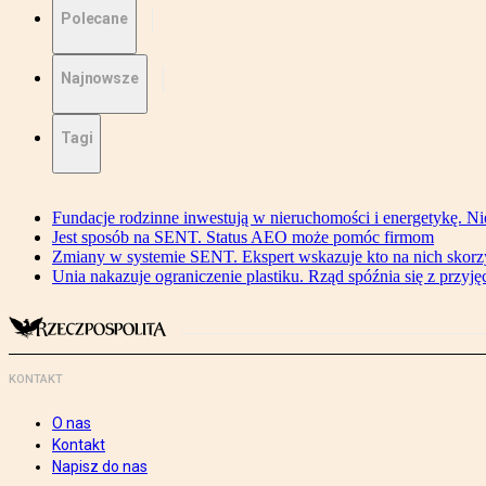
Polecane
Najnowsze
Tagi
Fundacje rodzinne inwestują w nieruchomości i energetykę. Ni
Jest sposób na SENT. Status AEO może pomóc firmom
Zmiany w systemie SENT. Ekspert wskazuje kto na nich skorzys
Unia nakazuje ograniczenie plastiku. Rząd spóźnia się z przyj
KONTAKT
O nas
Kontakt
Napisz do nas