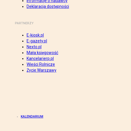
Informacje o nadawcy
Deklaracja dostępności
PARTNERZY
E-kiosk.pl
E-gazety.pl
Nexto.pl
Mała księgowość
Kancelarierp.pl
Wieści Rolnicze
Życie Warszawy
KALENDARIUM