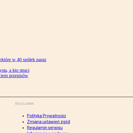
ektóre w 40 spółek naraz
ta, a kto straci
ęciem przepisów
REGULAMIN
Polityka Prywatności
Zmiana ustawień zgód
Regulamin serwisu