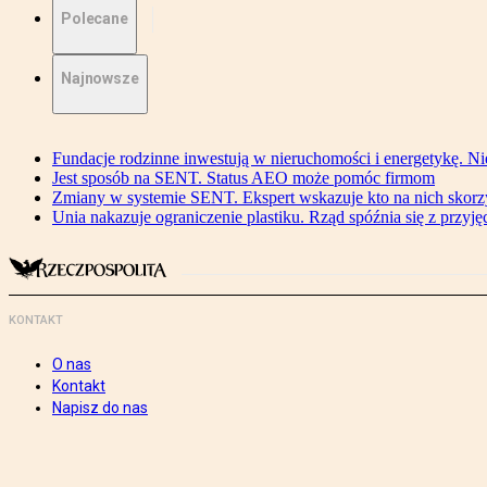
Polecane
Najnowsze
Fundacje rodzinne inwestują w nieruchomości i energetykę. Ni
Jest sposób na SENT. Status AEO może pomóc firmom
Zmiany w systemie SENT. Ekspert wskazuje kto na nich skorzys
Unia nakazuje ograniczenie plastiku. Rząd spóźnia się z przyj
KONTAKT
O nas
Kontakt
Napisz do nas