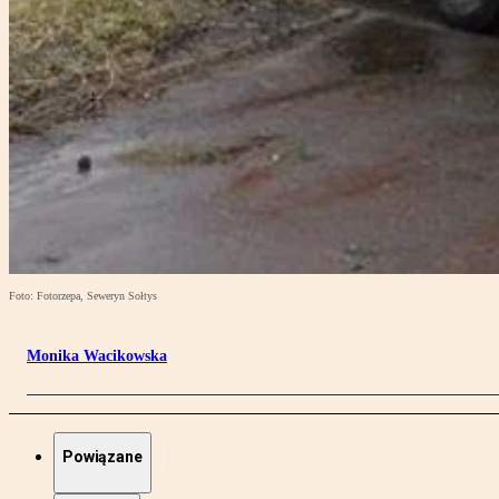
Foto: Fotorzepa, Seweryn Sołtys
Monika Wacikowska
Powiązane