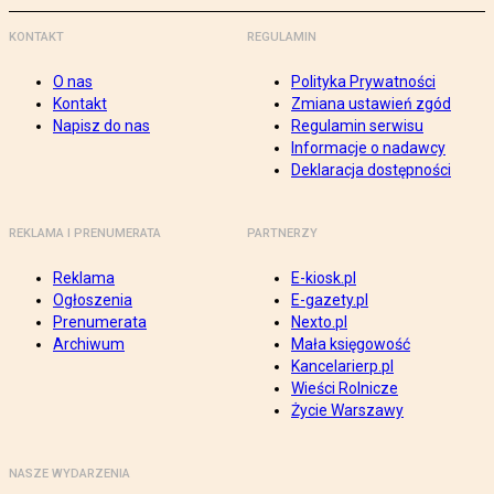
KONTAKT
REGULAMIN
O nas
Polityka Prywatności
Kontakt
Zmiana ustawień zgód
Napisz do nas
Regulamin serwisu
Informacje o nadawcy
Deklaracja dostępności
REKLAMA I PRENUMERATA
PARTNERZY
Reklama
E-kiosk.pl
Ogłoszenia
E-gazety.pl
Prenumerata
Nexto.pl
Archiwum
Mała księgowość
Kancelarierp.pl
Wieści Rolnicze
Życie Warszawy
NASZE WYDARZENIA