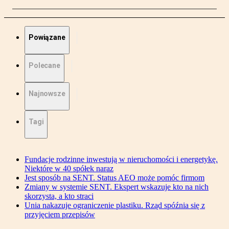
Powiązane
Polecane
Najnowsze
Tagi
Fundacje rodzinne inwestują w nieruchomości i energetykę.
Niektóre w 40 spółek naraz
Jest sposób na SENT. Status AEO może pomóc firmom
Zmiany w systemie SENT. Ekspert wskazuje kto na nich
skorzysta, a kto straci
Unia nakazuje ograniczenie plastiku. Rząd spóźnia się z
przyjęciem przepisów