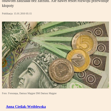
obawom zadziałał bez zarzutu. Ale nawet resort rozwoju przewiduje
kłopoty
Publikacja:
15.01.2010 05:15
Foto: Fotorzepa, Dariusz Majgier DM Dariusz Majgier
Anna Cieślak-Wróblewska