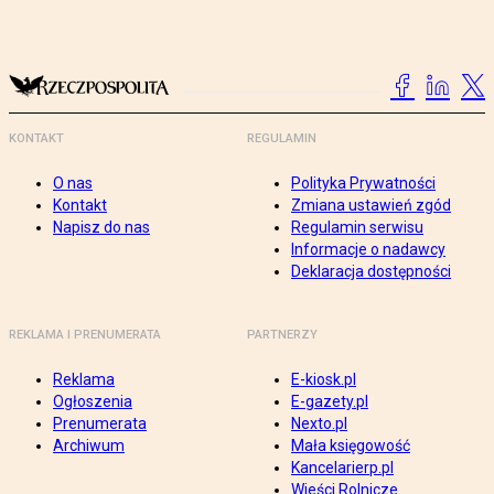
KONTAKT
REGULAMIN
O nas
Polityka Prywatności
Kontakt
Zmiana ustawień zgód
Napisz do nas
Regulamin serwisu
Informacje o nadawcy
Deklaracja dostępności
REKLAMA I PRENUMERATA
PARTNERZY
Reklama
E-kiosk.pl
Ogłoszenia
E-gazety.pl
Prenumerata
Nexto.pl
Archiwum
Mała księgowość
Kancelarierp.pl
Wieści Rolnicze