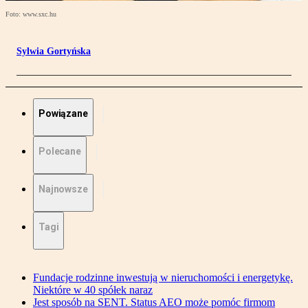
Foto: www.sxc.hu
Sylwia Gortyńska
Powiązane
Polecane
Najnowsze
Tagi
Fundacje rodzinne inwestują w nieruchomości i energetykę.
Niektóre w 40 spółek naraz
Jest sposób na SENT. Status AEO może pomóc firmom