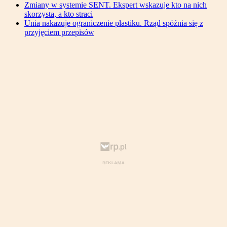
Zmiany w systemie SENT. Ekspert wskazuje kto na nich
skorzysta, a kto straci
Unia nakazuje ograniczenie plastiku. Rząd spóźnia się z
przyjęciem przepisów