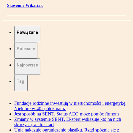
Sławomir Wikariak
Powiązane
Polecane
Najnowsze
Tagi
Fundacje rodzinne inwestują w nieruchomości i energetykę.
Niektóre w 40 spółek naraz
Jest sposób na SENT. Status AEO może pomóc firmom
Zmiany w systemie SENT. Ekspert wskazuje kto na nich
skorzysta, a kto straci
Unia nakazuje ograniczenie plastiku. Rząd spóźnia się z