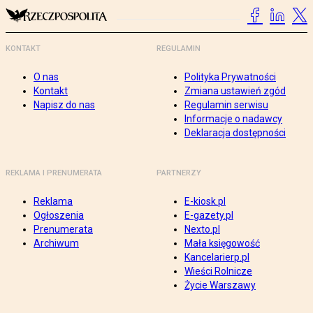
KONTAKT
REGULAMIN
O nas
Polityka Prywatności
Kontakt
Zmiana ustawień zgód
Napisz do nas
Regulamin serwisu
Informacje o nadawcy
Deklaracja dostępności
REKLAMA I PRENUMERATA
PARTNERZY
Reklama
E-kiosk.pl
Ogłoszenia
E-gazety.pl
Prenumerata
Nexto.pl
Archiwum
Mała księgowość
Kancelarierp.pl
Wieści Rolnicze
Życie Warszawy