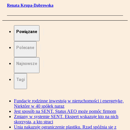
Renata Krupa-Dąbrowska
Powiązane
Polecane
Najnowsze
Tagi
Fundacje rodzinne inwestują w nieruchomości i energetykę.
Niektóre w 40 spółek naraz
Jest sposób na SENT. Status AEO może pomóc firmom
Zmiany w systemie SENT. Ekspert wskazuje kto na nich
skorzysta, a kto straci
Unia nakazuje ograniczenie plastiku. Rząd spóźnia się z