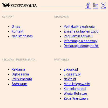
KONTAKT
REGULAMIN
O nas
Polityka Prywatności
Kontakt
Zmiana ustawień zgód
Napisz do nas
Regulamin serwisu
Informacje o nadawcy
Deklaracja dostępności
REKLAMA I PRENUMERATA
PARTNERZY
Reklama
E-kiosk.pl
Ogłoszenia
E-gazety.pl
Prenumerata
Nexto.pl
Archiwum
Mała księgowość
Kancelarierp.pl
Wieści Rolnicze
Życie Warszawy