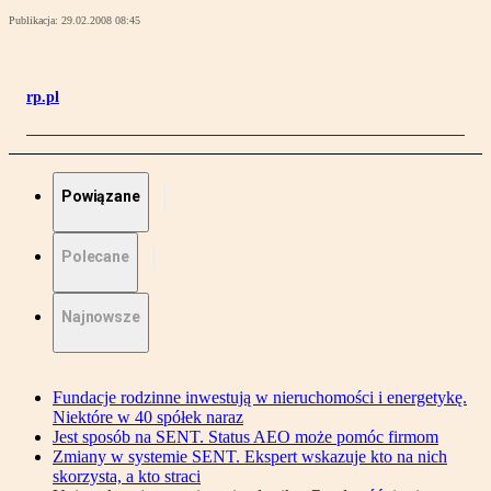
Publikacja:
29.02.2008 08:45
rp.pl
Powiązane
Polecane
Najnowsze
Fundacje rodzinne inwestują w nieruchomości i energetykę.
Niektóre w 40 spółek naraz
Jest sposób na SENT. Status AEO może pomóc firmom
Zmiany w systemie SENT. Ekspert wskazuje kto na nich
skorzysta, a kto straci