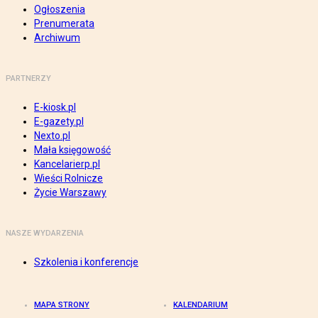
Ogłoszenia
Prenumerata
Archiwum
PARTNERZY
E-kiosk.pl
E-gazety.pl
Nexto.pl
Mała księgowość
Kancelarierp.pl
Wieści Rolnicze
Życie Warszawy
NASZE WYDARZENIA
Szkolenia i konferencje
MAPA STRONY
KALENDARIUM