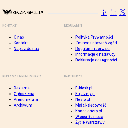
KONTAKT
REGULAMIN
O nas
Polityka Prywatności
Kontakt
Zmiana ustawień zgód
Napisz do nas
Regulamin serwisu
Informacje o nadawcy
Deklaracja dostępności
REKLAMA I PRENUMERATA
PARTNERZY
Reklama
E-kiosk.pl
Ogłoszenia
E-gazety.pl
Prenumerata
Nexto.pl
Archiwum
Mała księgowość
Kancelarierp.pl
Wieści Rolnicze
Życie Warszawy