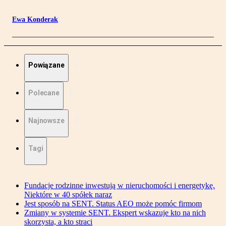
Ewa Konderak
Powiązane
Polecane
Najnowsze
Tagi
Fundacje rodzinne inwestują w nieruchomości i energetykę.
Niektóre w 40 spółek naraz
Jest sposób na SENT. Status AEO może pomóc firmom
Zmiany w systemie SENT. Ekspert wskazuje kto na nich
skorzysta, a kto straci