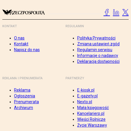
KONTAKT
REGULAMIN
O nas
Polityka Prywatności
Kontakt
Zmiana ustawień zgód
Napisz do nas
Regulamin serwisu
Informacje o nadawcy
Deklaracja dostępności
REKLAMA I PRENUMERATA
PARTNERZY
Reklama
E-kiosk.pl
Ogłoszenia
E-gazety.pl
Prenumerata
Nexto.pl
Archiwum
Mała księgowość
Kancelarierp.pl
Wieści Rolnicze
Życie Warszawy