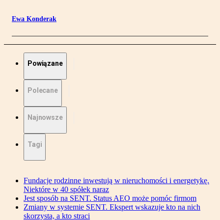
Ewa Konderak
Powiązane
Polecane
Najnowsze
Tagi
Fundacje rodzinne inwestują w nieruchomości i energetykę.
Niektóre w 40 spółek naraz
Jest sposób na SENT. Status AEO może pomóc firmom
Zmiany w systemie SENT. Ekspert wskazuje kto na nich
skorzysta, a kto straci