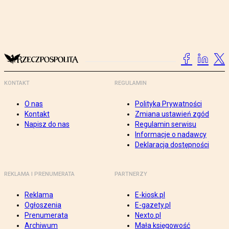
KONTAKT
REGULAMIN
O nas
Polityka Prywatności
Kontakt
Zmiana ustawień zgód
Napisz do nas
Regulamin serwisu
Informacje o nadawcy
Deklaracja dostępności
REKLAMA I PRENUMERATA
PARTNERZY
Reklama
E-kiosk.pl
Ogłoszenia
E-gazety.pl
Prenumerata
Nexto.pl
Archiwum
Mała księgowość