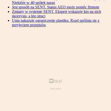
Niektóre w 40 spółek naraz
Jest sposób na SENT. Status AEO może pomóc firmom
Zmiany w systemie SENT. Ekspert wskazuje kto na nich
skorzysta, a kto straci
Unia nakazuje ograniczenie plastiku. Rząd spóźnia się z
przyjęciem przepisów