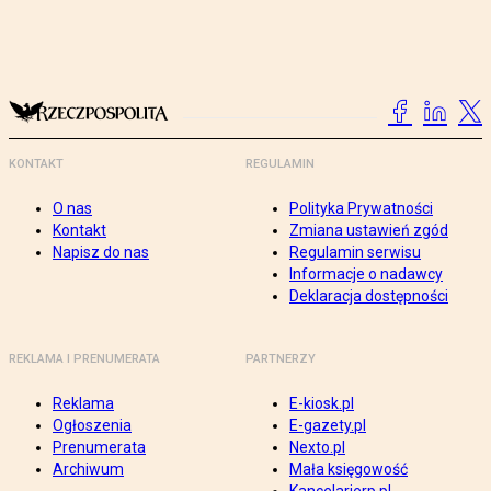
KONTAKT
REGULAMIN
O nas
Polityka Prywatności
Kontakt
Zmiana ustawień zgód
Napisz do nas
Regulamin serwisu
Informacje o nadawcy
Deklaracja dostępności
REKLAMA I PRENUMERATA
PARTNERZY
Reklama
E-kiosk.pl
Ogłoszenia
E-gazety.pl
Prenumerata
Nexto.pl
Archiwum
Mała księgowość