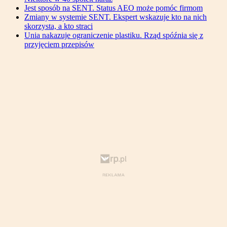
Jest sposób na SENT. Status AEO może pomóc firmom
Zmiany w systemie SENT. Ekspert wskazuje kto na nich
skorzysta, a kto straci
Unia nakazuje ograniczenie plastiku. Rząd spóźnia się z
przyjęciem przepisów