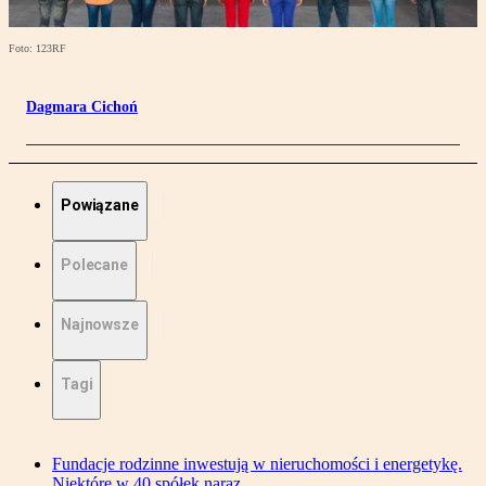
Foto: 123RF
Dagmara Cichoń
Powiązane
Polecane
Najnowsze
Tagi
Fundacje rodzinne inwestują w nieruchomości i energetykę.
Niektóre w 40 spółek naraz