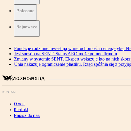
Polecane
Najnowsze
Fundacje rodzinne inwestują w nieruchomości i energetykę. Ni
Jest sposób na SENT. Status AEO może pomóc firmom
Zmiany w systemie SENT. Ekspert wskazuje kto na nich skorzys
Unia nakazuje ograniczenie plastiku. Rząd spóźnia się z przyj
KONTAKT
O nas
Kontakt
Napisz do nas