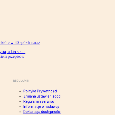
ektóre w 40 spółek naraz
ta, a kto straci
ęciem przepisów
REGULAMIN
Polityka Prywatności
Zmiana ustawień zgód
Regulamin serwisu
Informacje o nadawcy
Deklaracja dostępności