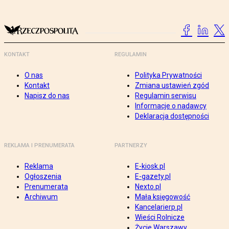
KONTAKT
REGULAMIN
O nas
Polityka Prywatności
Kontakt
Zmiana ustawień zgód
Napisz do nas
Regulamin serwisu
Informacje o nadawcy
Deklaracja dostępności
REKLAMA I PRENUMERATA
PARTNERZY
Reklama
E-kiosk.pl
Ogłoszenia
E-gazety.pl
Prenumerata
Nexto.pl
Archiwum
Mała księgowość
Kancelarierp.pl
Wieści Rolnicze
Życie Warszawy