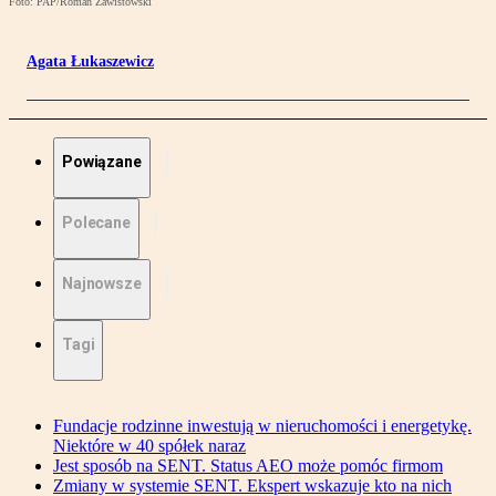
Foto: PAP/Roman Zawistowski
Agata Łukaszewicz
Powiązane
Polecane
Najnowsze
Tagi
Fundacje rodzinne inwestują w nieruchomości i energetykę.
Niektóre w 40 spółek naraz
Jest sposób na SENT. Status AEO może pomóc firmom
Zmiany w systemie SENT. Ekspert wskazuje kto na nich