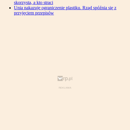
skorzysta, a kto straci
Unia nakazuje ograniczenie plastiku. Rząd spóźnia się z
przyjęciem przepisów