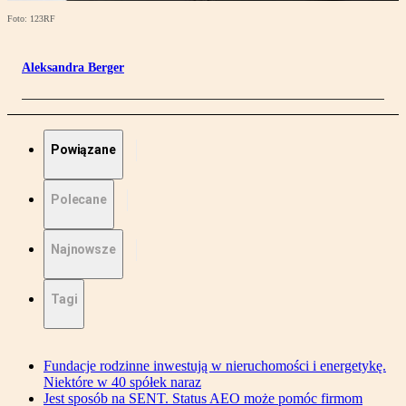
Foto: 123RF
Aleksandra Berger
Powiązane
Polecane
Najnowsze
Tagi
Fundacje rodzinne inwestują w nieruchomości i energetykę.
Niektóre w 40 spółek naraz
Jest sposób na SENT. Status AEO może pomóc firmom