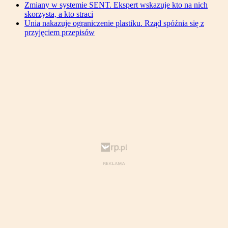
Zmiany w systemie SENT. Ekspert wskazuje kto na nich
skorzysta, a kto straci
Unia nakazuje ograniczenie plastiku. Rząd spóźnia się z
przyjęciem przepisów