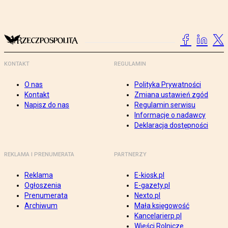
KONTAKT
REGULAMIN
O nas
Polityka Prywatności
Kontakt
Zmiana ustawień zgód
Napisz do nas
Regulamin serwisu
Informacje o nadawcy
Deklaracja dostępności
REKLAMA I PRENUMERATA
PARTNERZY
Reklama
E-kiosk.pl
Ogłoszenia
E-gazety.pl
Prenumerata
Nexto.pl
Archiwum
Mała księgowość
Kancelarierp.pl
Wieści Rolnicze