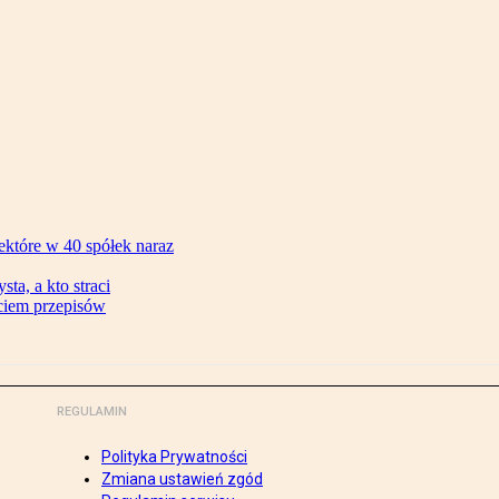
ektóre w 40 spółek naraz
ta, a kto straci
ęciem przepisów
REGULAMIN
Polityka Prywatności
Zmiana ustawień zgód