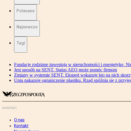
Polecane
Najnowsze
Tagi
Fundacje rodzinne inwestują w nieruchomości i energetykę. Ni
Jest sposób na SENT. Status AEO może pomóc firmom
Zmiany w systemie SENT. Ekspert wskazuje kto na nich skorzys
Unia nakazuje ograniczenie plastiku. Rząd spóźnia się z przyj
KONTAKT
O nas
Kontakt