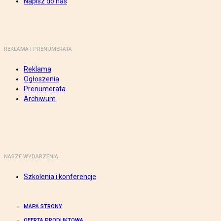
Napisz do nas
REKLAMA I PRENUMERATA
Reklama
Ogłoszenia
Prenumerata
Archiwum
NASZE WYDARZENIA
Szkolenia i konferencje
MAPA STRONY
OFERTA PRODUKTOWA