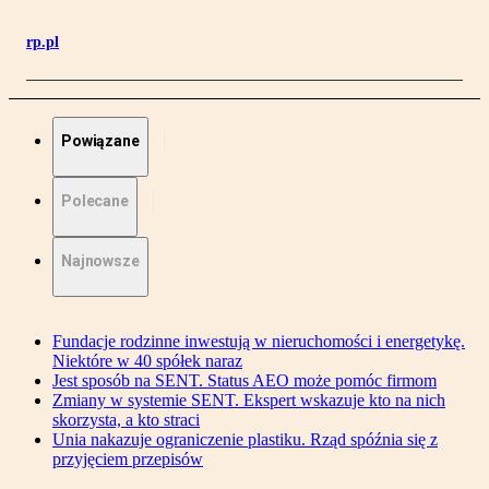
rp.pl
Powiązane
Polecane
Najnowsze
Fundacje rodzinne inwestują w nieruchomości i energetykę.
Niektóre w 40 spółek naraz
Jest sposób na SENT. Status AEO może pomóc firmom
Zmiany w systemie SENT. Ekspert wskazuje kto na nich
skorzysta, a kto straci
Unia nakazuje ograniczenie plastiku. Rząd spóźnia się z
przyjęciem przepisów