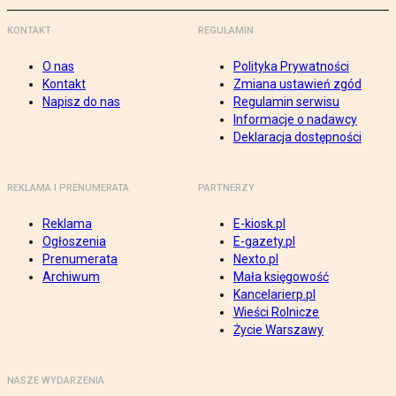
KONTAKT
REGULAMIN
O nas
Polityka Prywatności
Kontakt
Zmiana ustawień zgód
Napisz do nas
Regulamin serwisu
Informacje o nadawcy
Deklaracja dostępności
REKLAMA I PRENUMERATA
PARTNERZY
Reklama
E-kiosk.pl
Ogłoszenia
E-gazety.pl
Prenumerata
Nexto.pl
Archiwum
Mała księgowość
Kancelarierp.pl
Wieści Rolnicze
Życie Warszawy
NASZE WYDARZENIA