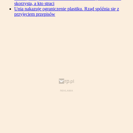
skorzysta, a kto straci
Unia nakazuje ograniczenie plastiku. Rząd spóźnia się z
przyjęciem przepisów