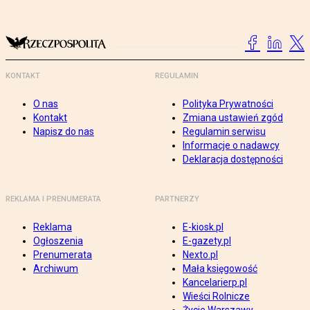
KONTAKT
REGULAMIN
O nas
Polityka Prywatności
Kontakt
Zmiana ustawień zgód
Napisz do nas
Regulamin serwisu
Informacje o nadawcy
Deklaracja dostępności
REKLAMA I PRENUMERATA
PARTNERZY
Reklama
E-kiosk.pl
Ogłoszenia
E-gazety.pl
Prenumerata
Nexto.pl
Archiwum
Mała księgowość
Kancelarierp.pl
Wieści Rolnicze