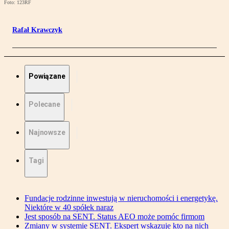
Foto: 123RF
Rafał Krawczyk
Powiązane
Polecane
Najnowsze
Tagi
Fundacje rodzinne inwestują w nieruchomości i energetykę.
Niektóre w 40 spółek naraz
Jest sposób na SENT. Status AEO może pomóc firmom
Zmiany w systemie SENT. Ekspert wskazuje kto na nich