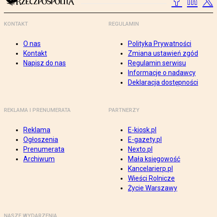
KONTAKT
REGULAMIN
O nas
Polityka Prywatności
Kontakt
Zmiana ustawień zgód
Napisz do nas
Regulamin serwisu
Informacje o nadawcy
Deklaracja dostępności
REKLAMA I PRENUMERATA
PARTNERZY
Reklama
E-kiosk.pl
Ogłoszenia
E-gazety.pl
Prenumerata
Nexto.pl
Archiwum
Mała księgowość
Kancelarierp.pl
Wieści Rolnicze
Życie Warszawy
NASZE WYDARZENIA