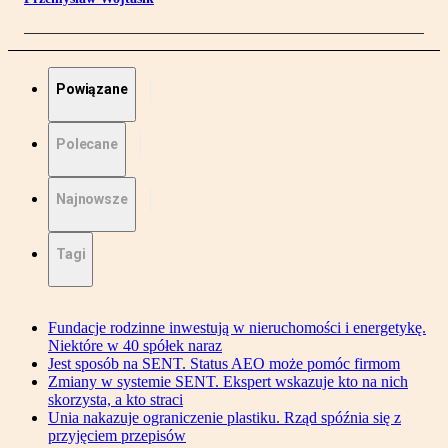
Powiązane
Polecane
Najnowsze
Tagi
Fundacje rodzinne inwestują w nieruchomości i energetykę.
Niektóre w 40 spółek naraz
Jest sposób na SENT. Status AEO może pomóc firmom
Zmiany w systemie SENT. Ekspert wskazuje kto na nich
skorzysta, a kto straci
Unia nakazuje ograniczenie plastiku. Rząd spóźnia się z
przyjęciem przepisów