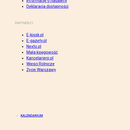
Informacje o nadawcy
Deklaracja dostępności
PARTNERZY
E-kiosk.pl
E-gazety.pl
Nexto.pl
Mała księgowość
Kancelarierp.pl
Wieści Rolnicze
Życie Warszawy
KALENDARIUM