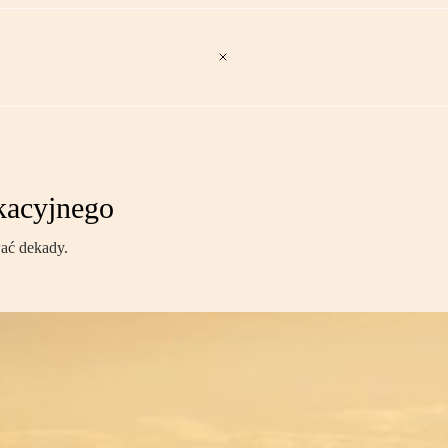
kacyjnego
wać dekady.