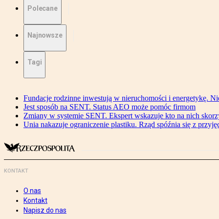
Polecane
Najnowsze
Tagi
Fundacje rodzinne inwestują w nieruchomości i energetykę. Ni
Jest sposób na SENT. Status AEO może pomóc firmom
Zmiany w systemie SENT. Ekspert wskazuje kto na nich skorzys
Unia nakazuje ograniczenie plastiku. Rząd spóźnia się z przyj
KONTAKT
O nas
Kontakt
Napisz do nas