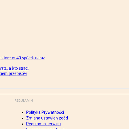
ektóre w 40 spółek naraz
ta, a kto straci
ęciem przepisów
REGULAMIN
Polityka Prywatności
Zmiana ustawień zgód
Regulamin serwisu