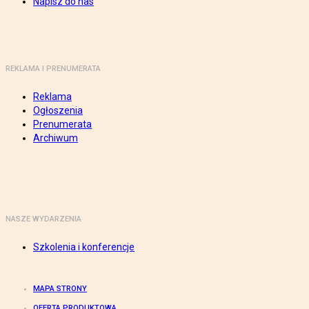
Napisz do nas
REKLAMA I PRENUMERATA
Reklama
Ogłoszenia
Prenumerata
Archiwum
NASZE WYDARZENIA
Szkolenia i konferencje
MAPA STRONY
OFERTA PRODUKTOWA