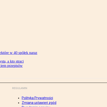
ektóre w 40 spółek naraz
ta, a kto straci
ęciem przepisów
REGULAMIN
Polityka Prywatności
Zmiana ustawień zgód