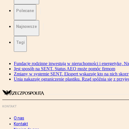
Polecane
Najnowsze
Tagi
Fundacje rodzinne inwestują w nieruchomości i energetykę. Ni
Jest sposób na SENT. Status AEO może pomóc firmom
Zmiany w systemie SENT. Ekspert wskazuje kto na nich skorzys
Unia nakazuje ograniczenie plastiku. Rząd spóźnia się z przyj
KONTAKT
O nas
Kontakt