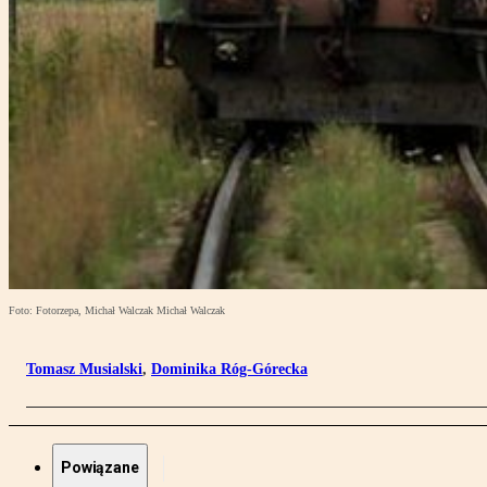
Foto: Fotorzepa, Michał Walczak Michał Walczak
Tomasz Musialski
,
Dominika Róg-Górecka
Powiązane