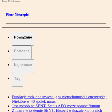
Foto: Fotolia.com
Piotr Nietrzpiel
Powiązane
Polecane
Najnowsze
Tagi
Fundacje rodzinne inwestują w nieruchomości i energetykę.
Niektóre w 40 spółek naraz
Jest sposób na SENT. Status AEO może pomóc firmom
Zmiany w systemie SENT. Ekspert wskazuje kto na nich