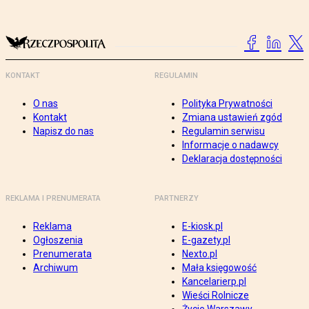
KONTAKT
REGULAMIN
O nas
Polityka Prywatności
Kontakt
Zmiana ustawień zgód
Napisz do nas
Regulamin serwisu
Informacje o nadawcy
Deklaracja dostępności
REKLAMA I PRENUMERATA
PARTNERZY
Reklama
E-kiosk.pl
Ogłoszenia
E-gazety.pl
Prenumerata
Nexto.pl
Archiwum
Mała księgowość
Kancelarierp.pl
Wieści Rolnicze