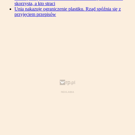
skorzysta, a kto straci
Unia nakazuje ograniczenie plastiku. Rząd spóźnia się z
przyjęciem przepisów