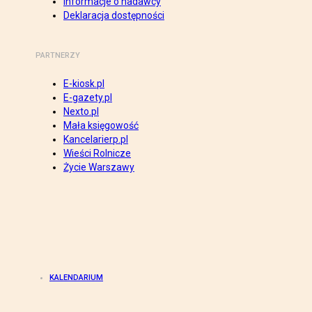
Informacje o nadawcy
Deklaracja dostępności
PARTNERZY
E-kiosk.pl
E-gazety.pl
Nexto.pl
Mała księgowość
Kancelarierp.pl
Wieści Rolnicze
Życie Warszawy
KALENDARIUM