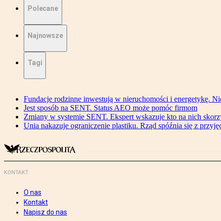
Polecane
Najnowsze
Tagi
Fundacje rodzinne inwestują w nieruchomości i energetykę. Ni
Jest sposób na SENT. Status AEO może pomóc firmom
Zmiany w systemie SENT. Ekspert wskazuje kto na nich skorzys
Unia nakazuje ograniczenie plastiku. Rząd spóźnia się z przyj
KONTAKT
O nas
Kontakt
Napisz do nas