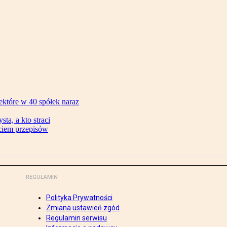
ektóre w 40 spółek naraz
ta, a kto straci
ęciem przepisów
REGULAMIN
Polityka Prywatności
Zmiana ustawień zgód
Regulamin serwisu