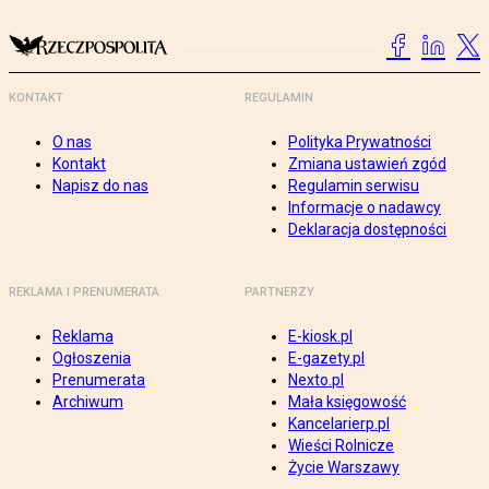
KONTAKT
REGULAMIN
O nas
Polityka Prywatności
Kontakt
Zmiana ustawień zgód
Napisz do nas
Regulamin serwisu
Informacje o nadawcy
Deklaracja dostępności
REKLAMA I PRENUMERATA
PARTNERZY
Reklama
E-kiosk.pl
Ogłoszenia
E-gazety.pl
Prenumerata
Nexto.pl
Archiwum
Mała księgowość
Kancelarierp.pl
Wieści Rolnicze
Życie Warszawy