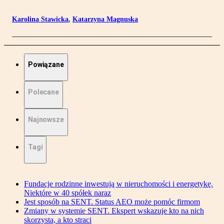
Karolina Stawicka
,
Katarzyna Magnuska
Powiązane
Polecane
Najnowsze
Tagi
Fundacje rodzinne inwestują w nieruchomości i energetykę.
Niektóre w 40 spółek naraz
Jest sposób na SENT. Status AEO może pomóc firmom
Zmiany w systemie SENT. Ekspert wskazuje kto na nich
skorzysta, a kto straci