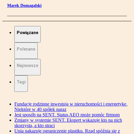
Marek Domagalski
Powiązane
Polecane
Najnowsze
Tagi
Fundacje rodzinne inwestują w nieruchomości i energetykę.
Niektóre w 40 spółek naraz
Jest sposób na SENT. Status AEO może pomóc firmom
Zmiany w systemie SENT. Ekspert wskazuje kto na nich
skorzysta, a kto straci
Unia nakazuje ograniczenie plastiku. Rząd spóźnia się z