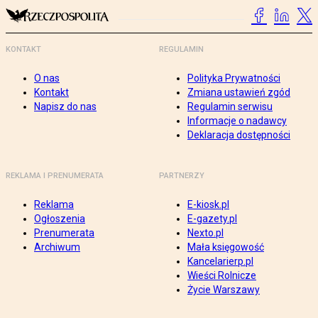
KONTAKT
REGULAMIN
O nas
Polityka Prywatności
Kontakt
Zmiana ustawień zgód
Napisz do nas
Regulamin serwisu
Informacje o nadawcy
Deklaracja dostępności
REKLAMA I PRENUMERATA
PARTNERZY
Reklama
E-kiosk.pl
Ogłoszenia
E-gazety.pl
Prenumerata
Nexto.pl
Archiwum
Mała księgowość
Kancelarierp.pl
Wieści Rolnicze
Życie Warszawy