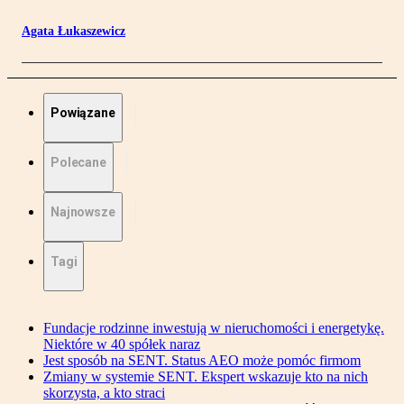
Agata Łukaszewicz
Powiązane
Polecane
Najnowsze
Tagi
Fundacje rodzinne inwestują w nieruchomości i energetykę.
Niektóre w 40 spółek naraz
Jest sposób na SENT. Status AEO może pomóc firmom
Zmiany w systemie SENT. Ekspert wskazuje kto na nich
skorzysta, a kto straci