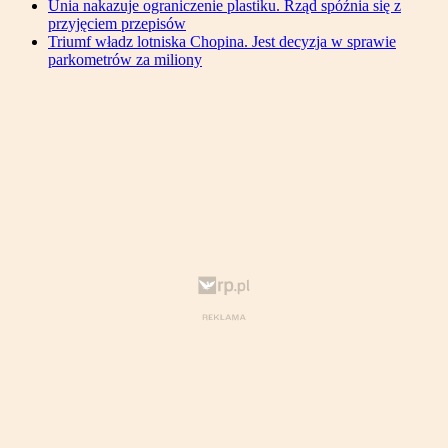
Unia nakazuje ograniczenie plastiku. Rząd spóźnia się z
przyjęciem przepisów
Triumf władz lotniska Chopina. Jest decyzja w sprawie
parkometrów za miliony