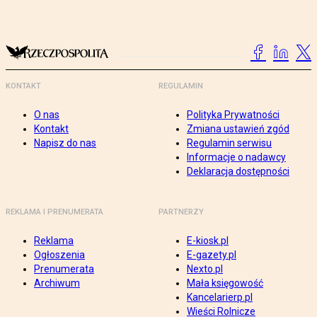
KONTAKT
REGULAMIN
O nas
Polityka Prywatności
Kontakt
Zmiana ustawień zgód
Napisz do nas
Regulamin serwisu
Informacje o nadawcy
Deklaracja dostępności
REKLAMA I PRENUMERATA
PARTNERZY
Reklama
E-kiosk.pl
Ogłoszenia
E-gazety.pl
Prenumerata
Nexto.pl
Archiwum
Mała księgowość
Kancelarierp.pl
Wieści Rolnicze