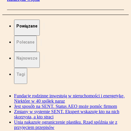
Powiązane
Polecane
Najnowsze
Tagi
Fundacje rodzinne inwestują w nieruchomości i energetykę.
Niektóre w 40 spółek naraz
Jest sposób na SENT. Status AEO może pomóc firmom
Zmiany w systemie SENT. Ekspert wskazuje kto na nich
skorzysta, a kto straci
Unia nakazuje ograniczenie plastiku. Rząd spóźnia się z
przyjęciem przepisów