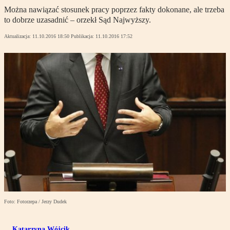
Można nawiązać stosunek pracy poprzez fakty dokonane, ale trzeba
to dobrze uzasadnić – orzekł Sąd Najwyższy.
Aktualizacja:
11.10.2016 18:50
Publikacja:
11.10.2016 17:52
Foto: Fotorzepa / Jerzy Dudek
Katarzyna Wójcik