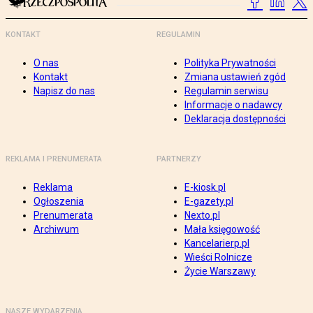
KONTAKT
REGULAMIN
O nas
Polityka Prywatności
Kontakt
Zmiana ustawień zgód
Napisz do nas
Regulamin serwisu
Informacje o nadawcy
Deklaracja dostępności
REKLAMA I PRENUMERATA
PARTNERZY
Reklama
E-kiosk.pl
Ogłoszenia
E-gazety.pl
Prenumerata
Nexto.pl
Archiwum
Mała księgowość
Kancelarierp.pl
Wieści Rolnicze
Życie Warszawy
NASZE WYDARZENIA