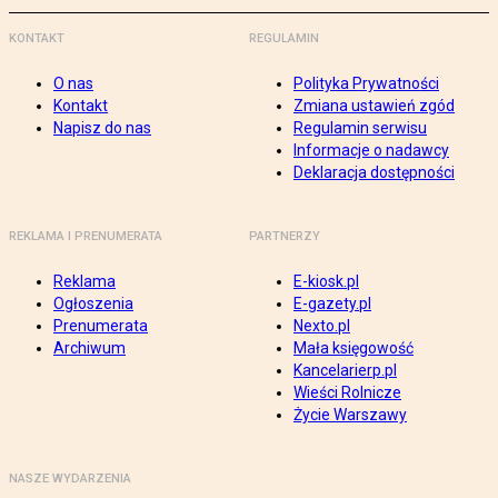
KONTAKT
REGULAMIN
O nas
Polityka Prywatności
Kontakt
Zmiana ustawień zgód
Napisz do nas
Regulamin serwisu
Informacje o nadawcy
Deklaracja dostępności
REKLAMA I PRENUMERATA
PARTNERZY
Reklama
E-kiosk.pl
Ogłoszenia
E-gazety.pl
Prenumerata
Nexto.pl
Archiwum
Mała księgowość
Kancelarierp.pl
Wieści Rolnicze
Życie Warszawy
NASZE WYDARZENIA