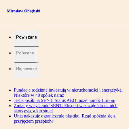
Mirosław Obrębski
Powiązane
Polecane
Najnowsze
Fundacje rodzinne inwestują w nieruchomości i energetykę.
Niektóre w 40 spółek naraz
Jest sposób na SENT. Status AEO może pomóc firmom
Zmiany w systemie SENT. Ekspert wskazuje kto na nich
skorzysta, a kto straci
Unia nakazuje ograniczenie plastiku. Rząd spóźnia się z
przyjęciem przepisów