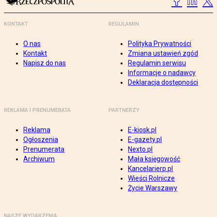
KONTAKT
REGULAMIN
O nas
Polityka Prywatności
Kontakt
Zmiana ustawień zgód
Napisz do nas
Regulamin serwisu
Informacje o nadawcy
Deklaracja dostępności
REKLAMA I PRENUMERATA
PARTNERZY
Reklama
E-kiosk.pl
Ogłoszenia
E-gazety.pl
Prenumerata
Nexto.pl
Archiwum
Mała księgowość
Kancelarierp.pl
Wieści Rolnicze
Życie Warszawy
NASZE WYDARZENIA