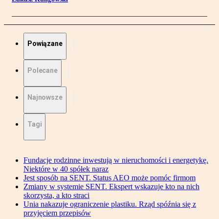
Powiązane
Polecane
Najnowsze
Tagi
Fundacje rodzinne inwestują w nieruchomości i energetykę.
Niektóre w 40 spółek naraz
Jest sposób na SENT. Status AEO może pomóc firmom
Zmiany w systemie SENT. Ekspert wskazuje kto na nich
skorzysta, a kto straci
Unia nakazuje ograniczenie plastiku. Rząd spóźnia się z
przyjęciem przepisów