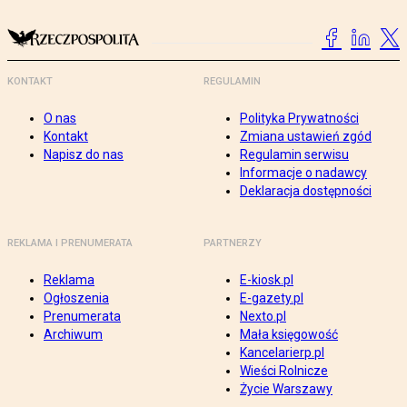
KONTAKT
REGULAMIN
O nas
Polityka Prywatności
Kontakt
Zmiana ustawień zgód
Napisz do nas
Regulamin serwisu
Informacje o nadawcy
Deklaracja dostępności
REKLAMA I PRENUMERATA
PARTNERZY
Reklama
E-kiosk.pl
Ogłoszenia
E-gazety.pl
Prenumerata
Nexto.pl
Archiwum
Mała księgowość
Kancelarierp.pl
Wieści Rolnicze
Życie Warszawy