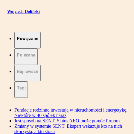
Wojciech Doliński
Powiązane
Polecane
Najnowsze
Tagi
Fundacje rodzinne inwestują w nieruchomości i energetykę.
Niektóre w 40 spółek naraz
Jest sposób na SENT. Status AEO może pomóc firmom
Zmiany w systemie SENT. Ekspert wskazuje kto na nich
skorzysta, a kto straci