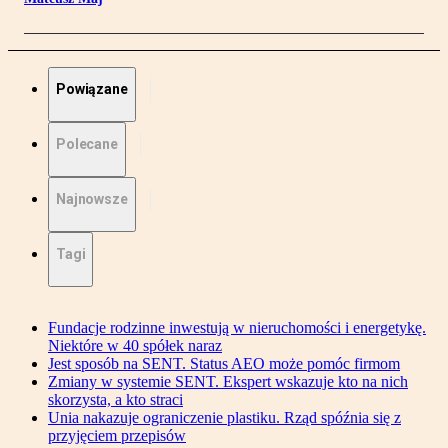
Powiązane
Polecane
Najnowsze
Tagi
Fundacje rodzinne inwestują w nieruchomości i energetykę.
Niektóre w 40 spółek naraz
Jest sposób na SENT. Status AEO może pomóc firmom
Zmiany w systemie SENT. Ekspert wskazuje kto na nich
skorzysta, a kto straci
Unia nakazuje ograniczenie plastiku. Rząd spóźnia się z
przyjęciem przepisów