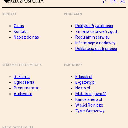
KONTAKT
REGULAMIN
O nas
Polityka Prywatności
Kontakt
Zmiana ustawień zgód
Napisz do nas
Regulamin serwisu
Informacje o nadawcy
Deklaracja dostępności
REKLAMA I PRENUMERATA
PARTNERZY
Reklama
E-kiosk.pl
Ogłoszenia
E-gazety.pl
Prenumerata
Nexto.pl
Archiwum
Mała księgowość
Kancelarierp.pl
Wieści Rolnicze
Życie Warszawy
NASZE WYDARZENIA