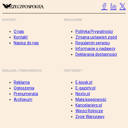
KONTAKT
REGULAMIN
O nas
Polityka Prywatności
Kontakt
Zmiana ustawień zgód
Napisz do nas
Regulamin serwisu
Informacje o nadawcy
Deklaracja dostępności
REKLAMA I PRENUMERATA
PARTNERZY
Reklama
E-kiosk.pl
Ogłoszenia
E-gazety.pl
Prenumerata
Nexto.pl
Archiwum
Mała księgowość
Kancelarierp.pl
Wieści Rolnicze
Życie Warszawy