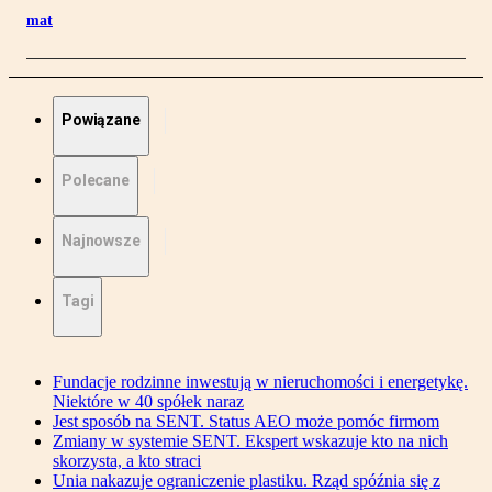
mat
Powiązane
Polecane
Najnowsze
Tagi
Fundacje rodzinne inwestują w nieruchomości i energetykę.
Niektóre w 40 spółek naraz
Jest sposób na SENT. Status AEO może pomóc firmom
Zmiany w systemie SENT. Ekspert wskazuje kto na nich
skorzysta, a kto straci
Unia nakazuje ograniczenie plastiku. Rząd spóźnia się z