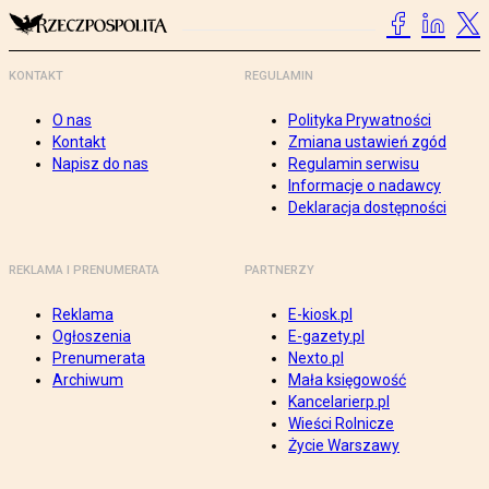
KONTAKT
REGULAMIN
O nas
Polityka Prywatności
Kontakt
Zmiana ustawień zgód
Napisz do nas
Regulamin serwisu
Informacje o nadawcy
Deklaracja dostępności
REKLAMA I PRENUMERATA
PARTNERZY
Reklama
E-kiosk.pl
Ogłoszenia
E-gazety.pl
Prenumerata
Nexto.pl
Archiwum
Mała księgowość
Kancelarierp.pl
Wieści Rolnicze
Życie Warszawy