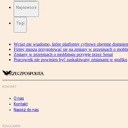
Najnowsze
Tagi
Wciąż nie wiadomo, które platformy cyfrowe obejmie domniem
Firmy muszą przygotować się na zmiany w przepisach o mobb
Zmiany w przepisach o mobbingu przyjęte przez Senat
Pracownik nie powinien być zaskakiwany zmianami w grafiku
KONTAKT
O nas
Kontakt
Napisz do nas
REGULAMIN