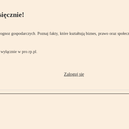
ięcznie!
rognoz gospodarczych. Poznaj fakty, które kształtują biznes, prawo oraz społec
wyłącznie w pro.rp.pl.
Zaloguj się