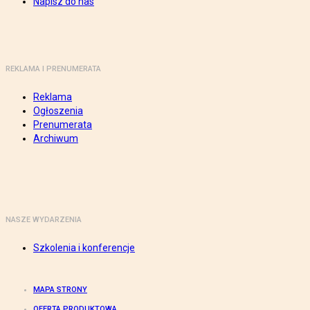
Napisz do nas
REKLAMA I PRENUMERATA
Reklama
Ogłoszenia
Prenumerata
Archiwum
NASZE WYDARZENIA
Szkolenia i konferencje
MAPA STRONY
OFERTA PRODUKTOWA