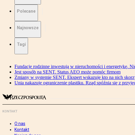
Polecane
Najnowsze
Tagi
Fundacje rodzinne inwestują w nieruchomości i energetykę. Ni
Jest sposób na SENT. Status AEO może pomóc firmom
Zmiany w systemie SENT. Ekspert wskazuje kto na nich skorzys
Unia nakazuje ograniczenie plastiku. Rząd spóźnia się z przyj
KONTAKT
O nas
Kontakt