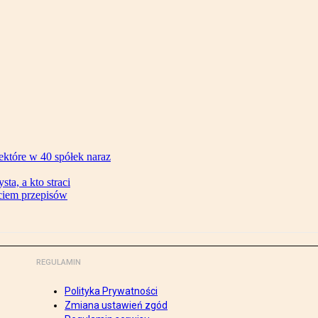
ektóre w 40 spółek naraz
ta, a kto straci
ęciem przepisów
REGULAMIN
Polityka Prywatności
Zmiana ustawień zgód