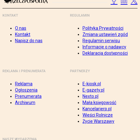
KONTAKT
REGULAMIN
O nas
Polityka Prywatności
Kontakt
Zmiana ustawień zgód
Napisz do nas
Regulamin serwisu
Informacje o nadawcy
Deklaracja dostępności
REKLAMA I PRENUMERATA
PARTNERZY
Reklama
E-kiosk.pl
Ogłoszenia
E-gazety.pl
Prenumerata
Nexto.pl
Archiwum
Mała księgowość
Kancelarierp.pl
Wieści Rolnicze
Życie Warszawy
NASZE WYDARZENIA