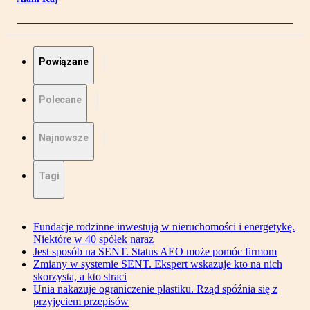
Powiązane
Polecane
Najnowsze
Tagi
Fundacje rodzinne inwestują w nieruchomości i energetykę.
Niektóre w 40 spółek naraz
Jest sposób na SENT. Status AEO może pomóc firmom
Zmiany w systemie SENT. Ekspert wskazuje kto na nich
skorzysta, a kto straci
Unia nakazuje ograniczenie plastiku. Rząd spóźnia się z
przyjęciem przepisów