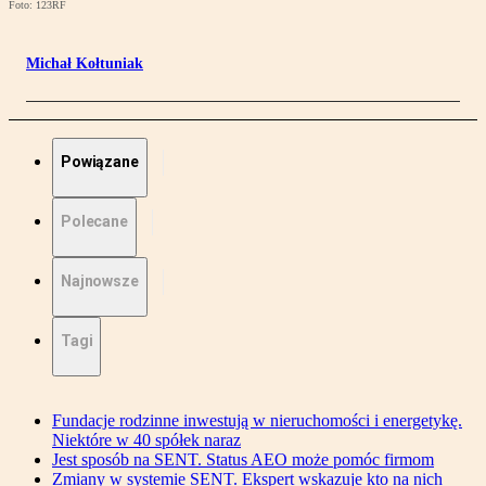
Foto: 123RF
Michał Kołtuniak
Powiązane
Polecane
Najnowsze
Tagi
Fundacje rodzinne inwestują w nieruchomości i energetykę.
Niektóre w 40 spółek naraz
Jest sposób na SENT. Status AEO może pomóc firmom
Zmiany w systemie SENT. Ekspert wskazuje kto na nich