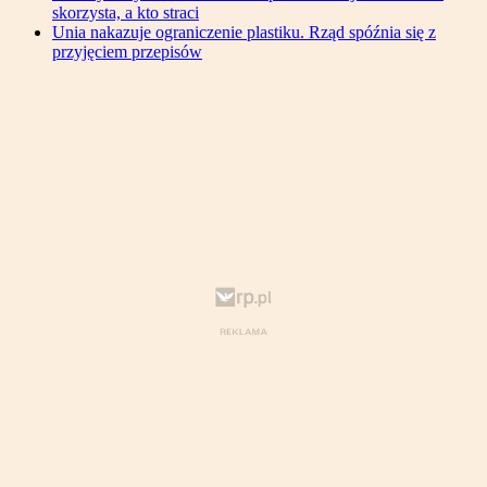
skorzysta, a kto straci
Unia nakazuje ograniczenie plastiku. Rząd spóźnia się z
przyjęciem przepisów