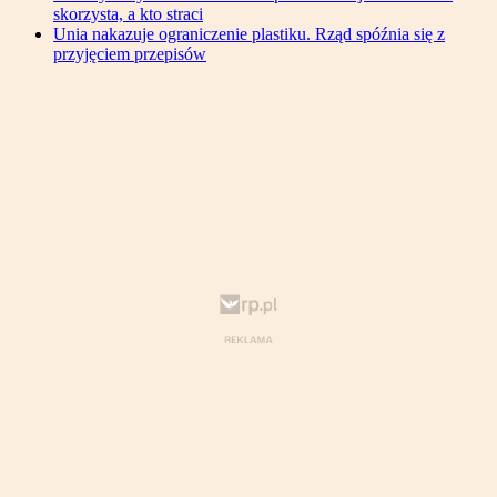
skorzysta, a kto straci
Unia nakazuje ograniczenie plastiku. Rząd spóźnia się z
przyjęciem przepisów