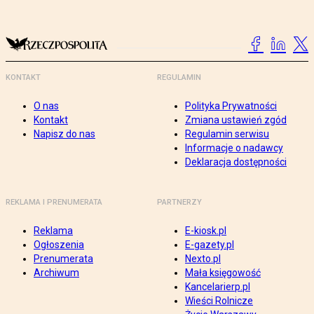
KONTAKT
REGULAMIN
O nas
Polityka Prywatności
Kontakt
Zmiana ustawień zgód
Napisz do nas
Regulamin serwisu
Informacje o nadawcy
Deklaracja dostępności
REKLAMA I PRENUMERATA
PARTNERZY
Reklama
E-kiosk.pl
Ogłoszenia
E-gazety.pl
Prenumerata
Nexto.pl
Archiwum
Mała księgowość
Kancelarierp.pl
Wieści Rolnicze