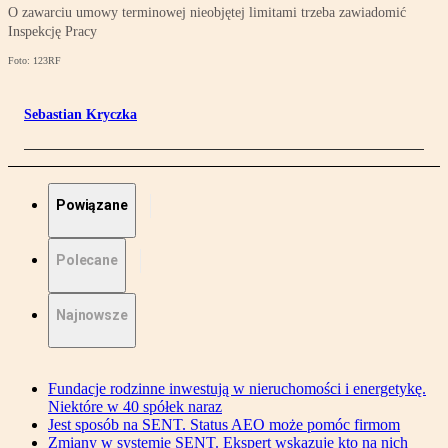
O zawarciu umowy terminowej nieobjętej limitami trzeba zawiadomić
Inspekcję Pracy
Foto: 123RF
Sebastian Kryczka
Powiązane
Polecane
Najnowsze
Fundacje rodzinne inwestują w nieruchomości i energetykę.
Niektóre w 40 spółek naraz
Jest sposób na SENT. Status AEO może pomóc firmom
Zmiany w systemie SENT. Ekspert wskazuje kto na nich