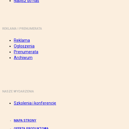
Napisz do nas
REKLAMA I PRENUMERATA
Reklama
Ogłoszenia
Prenumerata
Archiwum
NASZE WYDARZENIA
Szkolenia i konferencje
MAPA STRONY
OFERTA PRODUKTOWA