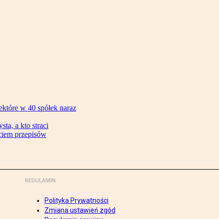
ektóre w 40 spółek naraz
ta, a kto straci
ęciem przepisów
REGULAMIN
Polityka Prywatności
Zmiana ustawień zgód