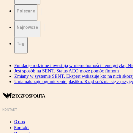
Polecane
Najnowsze
Tagi
Fundacje rodzinne inwestują w nieruchomości i energetykę. Ni
Jest sposób na SENT. Status AEO może pomóc firmom
Zmiany w systemie SENT. Ekspert wskazuje kto na nich skorzys
Unia nakazuje ograniczenie plastiku. Rząd spóźnia się z przyj
KONTAKT
O nas
Kontakt