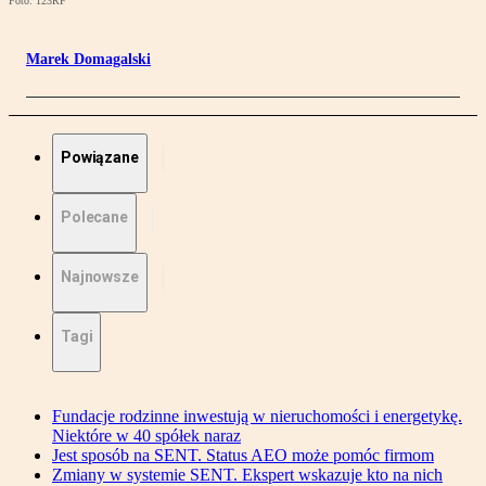
Foto: 123RF
Marek Domagalski
Powiązane
Polecane
Najnowsze
Tagi
Fundacje rodzinne inwestują w nieruchomości i energetykę.
Niektóre w 40 spółek naraz
Jest sposób na SENT. Status AEO może pomóc firmom
Zmiany w systemie SENT. Ekspert wskazuje kto na nich