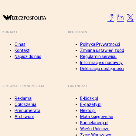
KONTAKT
REGULAMIN
O nas
Polityka Prywatności
Kontakt
Zmiana ustawień zgód
Napisz do nas
Regulamin serwisu
Informacje o nadawcy
Deklaracja dostępności
REKLAMA I PRENUMERATA
PARTNERZY
Reklama
E-kiosk.pl
Ogłoszenia
E-gazety.pl
Prenumerata
Nexto.pl
Archiwum
Mała księgowość
Kancelarierp.pl
Wieści Rolnicze
Życie Warszawy