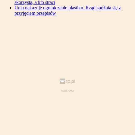
skorzysta, a kto straci
Unia nakazuje ograniczenie plastiku. Rząd spóźnia się z
przyjęciem przepisów