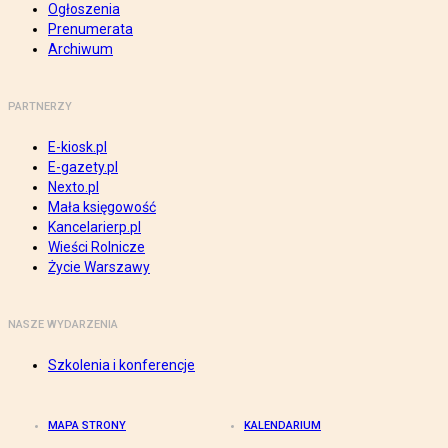
Ogłoszenia
Prenumerata
Archiwum
PARTNERZY
E-kiosk.pl
E-gazety.pl
Nexto.pl
Mała księgowość
Kancelarierp.pl
Wieści Rolnicze
Życie Warszawy
NASZE WYDARZENIA
Szkolenia i konferencje
MAPA STRONY
KALENDARIUM