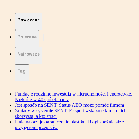
Powiązane
Polecane
Najnowsze
Tagi
Fundacje rodzinne inwestują w nieruchomości i energetykę.
Niektóre w 40 spółek naraz
Jest sposób na SENT. Status AEO może pomóc firmom
Zmiany w systemie SENT. Ekspert wskazuje kto na nich
skorzysta, a kto straci
Unia nakazuje ograniczenie plastiku. Rząd spóźnia się z
przyjęciem przepisów