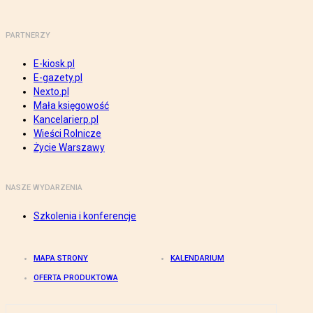
PARTNERZY
E-kiosk.pl
E-gazety.pl
Nexto.pl
Mała księgowość
Kancelarierp.pl
Wieści Rolnicze
Życie Warszawy
NASZE WYDARZENIA
Szkolenia i konferencje
MAPA STRONY
KALENDARIUM
OFERTA PRODUKTOWA